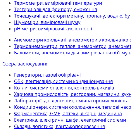
Термометри, вимірювачі температури
Тестери олії для фритюру, смаження
Течешукачі, детектори метану, пропану, водню, бу
Шумоміри, вимірювачі шуму
рН метри, вимірювачі кислотності
Анемометри крильчаті, анемометри з крильчатко
Термоанемометри, теплові анемометри, анемомет
Балометри, анемометри для вимірювання об'єму 
Сфера застосування
Генератори, газові обігрівачі
ОВК, вентиляція, системи кондиціонування
Котли, системи опалення, контроль викидів
Харчова промисловість, ресторани, магазини, кух
Лабораторії, дослідження, хімічна промисловість
Кондиціонери, системи охолодження, теплові нас
Фармацевтика, GMP, аптеки, лікарні, медицина
Електрика, електричні шафи, електричні системи
Склади, логістика, вантажоперевезення