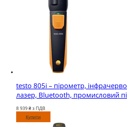
testo 805i – пірометр, інфрачерв
лазер, Bluetooth, промисловий п
8 939
₴ з ПДВ
Купити