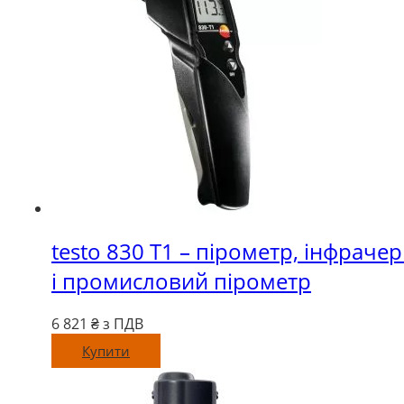
testo 830 Т1 – пірометр, інфраче
і промисловий пірометр
6 821
₴ з ПДВ
Купити