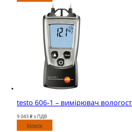
testo 606-1 – вимірювач вологост
9 043
₴ з ПДВ
Купити