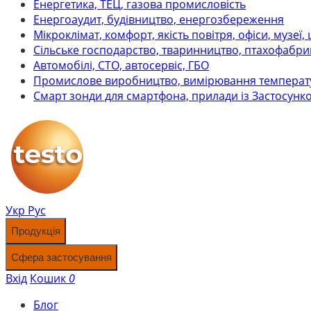
Енергетика, ТЕЦ, газова промисловість
Енергоаудит, будівництво, енергозбереження
Мікроклімат, комфорт, якість повітря, офіси, музеї,
Сільське господарство, тваринництво, птахофабри
Автомобілі, СТО, автосервіс, ГБО
Промислове виробництво, вимірювання температ
Смарт зонди для смартфона, прилади із Застосунк
Укр
Рус
Продукція
Сфера застосування
Вхід
Кошик
0
Блог