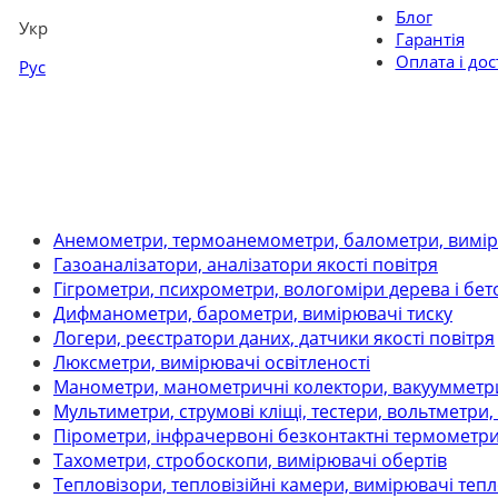
Блог
Укр
Гарантія
Оплата і дос
Рус
Анемометри, термоанемометри, балометри, вимір
Газоаналізатори, аналізатори якості повітря
Гігрометри, психрометри, вологоміри дерева і бет
Дифманометри, барометри, вимірювачі тиску
Логери, реєстратори даних, датчики якості повітря
Люксметри, вимірювачі освітленості
Манометри, манометричні колектори, вакуумметри,
Мультиметри, струмові кліщі, тестери, вольтметри
Пірометри, інфрачервоні безконтактні термометр
Тахометри, стробоскопи, вимірювачі обертів
Тепловізори, тепловізійні камери, вимірювачі теп