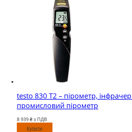
testo 830 Т2 – пірометр, інфраче
промисловий пірометр
8 939
₴ з ПДВ
Купити