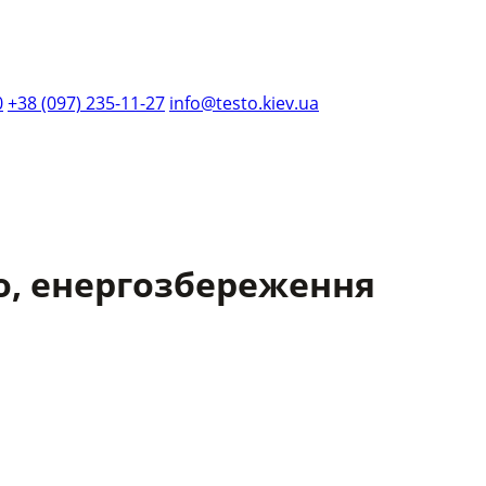
0
+38 (097) 235-11-27
info@testo.kiev.ua
о, енергозбереження