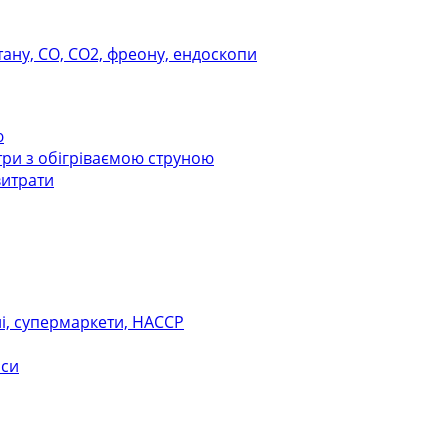
тану, СО, СО2, фреону, ендоскопи
ю
ри з обігріваємою струною
витрати
ні, супермаркети, НАССР
оси