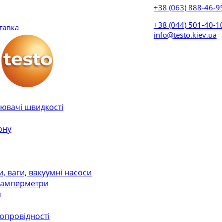
+38 (063) 888-46-9
+38 (044) 501-40-
тавка
info@testo.kiev.ua
ювачі швидкості
ону
 ваги, вакуумні насоси
, амперметри
и
лопровідності