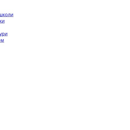
 школи
ки
ури
ом