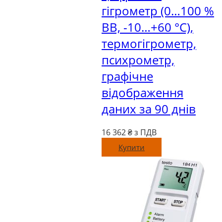
гігрометр (0…100 %
ВВ, -10…+60 °C),
термогігрометр,
психрометр,
графічне
відображення
даних за 90 днів
16 362
₴ з ПДВ
Купити