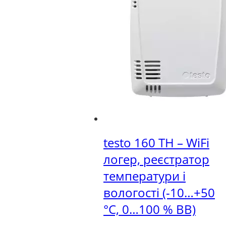
testo 160 TH – WiFi
логер, реєстратор
температури і
вологості (-10…+50
°C, 0…100 % ВВ)