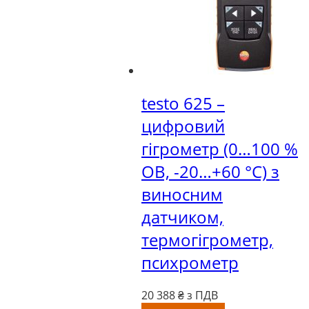
testo 625 –
цифровий
гігрометр (0…100 %
ОВ, -20…+60 °C) з
виносним
датчиком,
термогігрометр,
психрометр
20 388
₴ з ПДВ