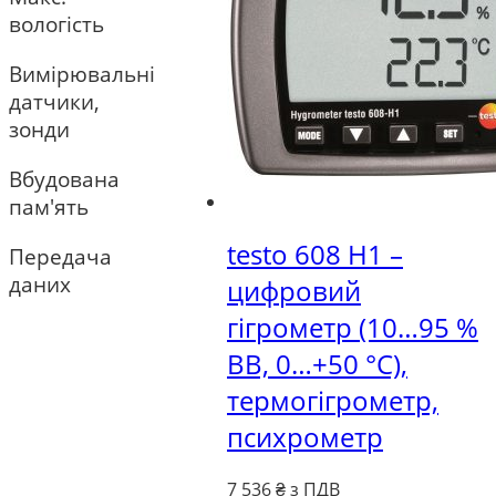
вологість
Вимірювальні
датчики,
зонди
Вбудована
пам'ять
testo 608 Н1 –
Передача
даних
цифровий
гігрометр (10…95 %
ВВ, 0…+50 °C),
термогігрометр,
психрометр
7 536
₴ з ПДВ