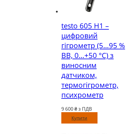
testo 605 Н1 –
цифровий
гігрометр (5…95 %
ВВ, 0…+50 °C) з
виносним
датчиком,
термогігрометр,
психрометр
9 600
₴ з ПДВ
Купити