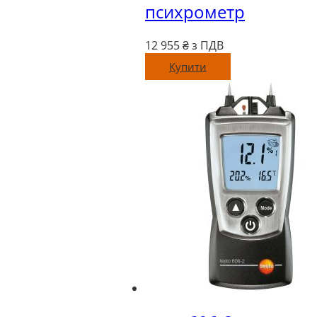
психрометр
12 955
₴ з ПДВ
Купити