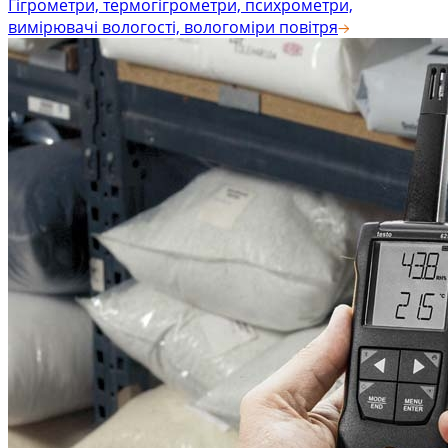
Гігрометри, термогігрометри, психрометри,
вимірювачі вологості, вологоміри повітря