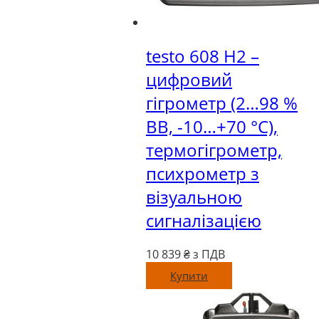
testo 608 Н2 –
цифровий
гігрометр (2…98 %
ВВ, -10…+70 °C),
термогігрометр,
психрометр з
візуальною
сигналізацією
10 839
₴ з ПДВ
Купити