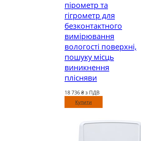
пірометр та
гігрометр для
безконтактного
вимірювання
вологості поверхні,
пошуку місць
виникнення
плісняви
18 736
₴ з ПДВ
Купити