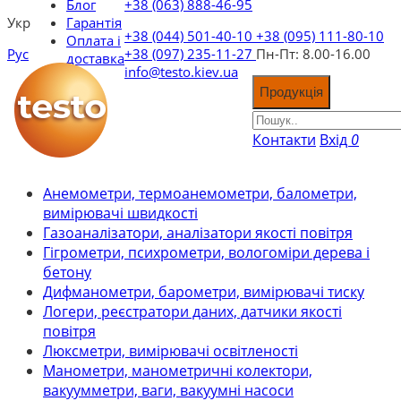
Блог
+38 (063) 888-46-95
Укр
Гарантія
+38 (044) 501-40-10
+38 (095) 111-80-10
Оплата і
Рус
+38 (097) 235-11-27
Пн-Пт: 8.00-16.00
доставка
info@testo.kiev.ua
Продукція
Контакти
Вхід
0
Анемометри, термоанемометри, балометри,
вимірювачі швидкості
Газоаналізатори, аналізатори якості повітря
Гігрометри, психрометри, вологоміри дерева і
бетону
Дифманометри, барометри, вимірювачі тиску
Логери, реєстратори даних, датчики якості
повітря
Люксметри, вимірювачі освітленості
Манометри, манометричні колектори,
вакуумметри, ваги, вакуумні насоси