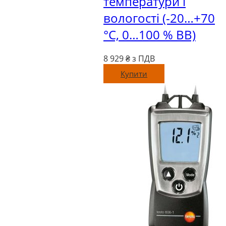
температури і
вологості (-20…+70
°C, 0…100 % ВВ)
8 929
₴ з ПДВ
Купити