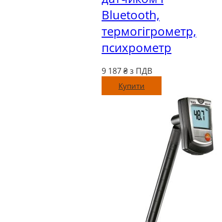
Bluetooth,
термогігрометр,
психрометр
9 187
₴ з ПДВ
Купити