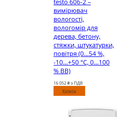
testo 606-2 –
вимірювач
вологості,
вологомір для
дерева, бетону,
стяжки, штукатурки,
повітря (0…54 %,
-10…+50 °С, 0…100
% ВВ)
16 052
₴ з ПДВ
Купити