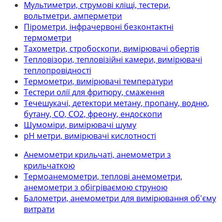
Мультиметри, струмові кліщі, тестери,
вольтметри, амперметри
Пірометри, інфрачервоні безконтактні
термометри
Тахометри, стробоскопи, вимірювачі обертів
Тепловізори, тепловізійні камери, вимірювачі
теплопровідності
Термометри, вимірювачі температури
Тестери олії для фритюру, смаження
Течешукачі, детектори метану, пропану, водню,
бутану, СО, СО2, фреону, ендоскопи
Шумоміри, вимірювачі шуму
рН метри, вимірювачі кислотності
Анемометри крильчаті, анемометри з
крильчаткою
Термоанемометри, теплові анемометри,
анемометри з обігріваємою струною
Балометри, анемометри для вимірювання об'єму
витрати