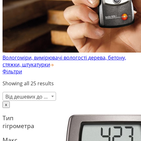
Вологоміри, вимірювачі вологості дерева, бетону,
стяжки, штукатурки
Фільтри
Showing all 25 results
Від дешевих до дорогих
x
Тип
гігрометра
Макс.