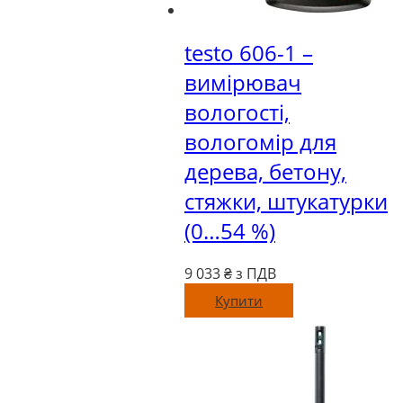
testo 606-1 –
вимірювач
вологості,
вологомір для
дерева, бетону,
стяжки, штукатурки
(0…54 %)
9 033
₴ з ПДВ
Купити