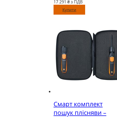
17 291
₴ з ПДВ
Купити
Смарт комплект
пошук плісняви –