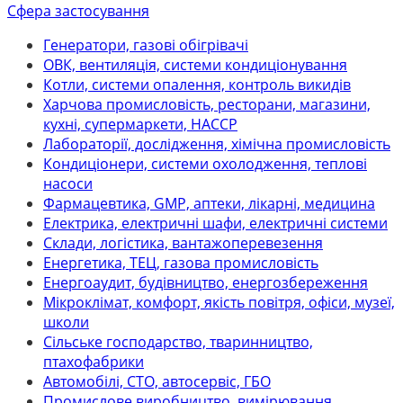
Сфера застосування
Генератори, газові обігрівачі
ОВК, вентиляція, системи кондиціонування
Котли, системи опалення, контроль викидів
Харчова промисловість, ресторани, магазини,
кухні, супермаркети, НАССР
Лабораторії, дослідження, хімічна промисловість
Кондиціонери, системи охолодження, теплові
насоси
Фармацевтика, GMP, аптеки, лікарні, медицина
Електрика, електричні шафи, електричні системи
Склади, логістика, вантажоперевезення
Енергетика, ТЕЦ, газова промисловість
Енергоаудит, будівництво, енергозбереження
Мікроклімат, комфорт, якість повітря, офіси, музеї,
школи
Сільське господарство, тваринництво,
птахофабрики
Автомобілі, СТО, автосервіс, ГБО
Промислове виробництво, вимірювання