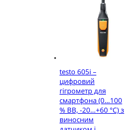
testo 605i –
цифровий
гігрометр для
смартфона (0…100
% ВВ, -20…+60 °C) з
виносним
датчиком і