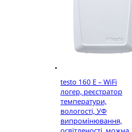
testo 160 E – WiFi
логер, реєстратор
температури,
вологості, УФ
випромінювання,
освітленості, можна