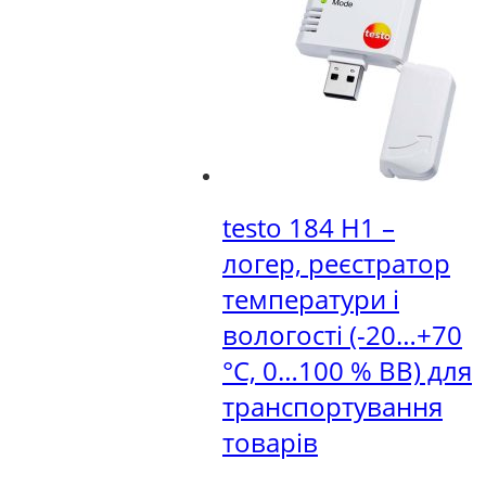
testo 184 H1 –
логер, реєстратор
температури і
вологості (-20…+70
°C, 0…100 % ВВ) для
транспортування
товарів