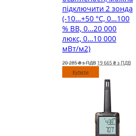
підключити 2 зонда
(-10…+50 °C, 0…100
% ВВ, 0…20 000
люкс, 0…10 000
мВт/м2)
Оригінальна
П
20 285
₴ з ПДВ
19 665
₴ з ПДВ
ціна:
ці
Купити
20
19
285 ₴
66
з
з
ПДВ.
П