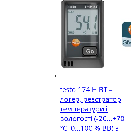
testo 174 H BT –
логер, реєстратор
температури і
вологості (-20…+70
°C, 0…100 % ВВ) з