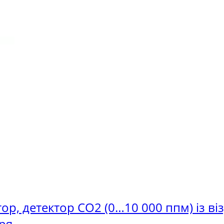
атор, детектор СО2 (0…10 000 ппм) із в
тря