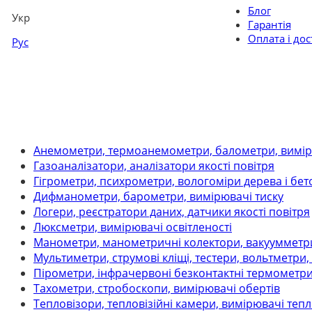
Блог
Укр
Гарантія
Оплата і дос
Рус
Анемометри, термоанемометри, балометри, вимір
Газоаналізатори, аналізатори якості повітря
Гігрометри, психрометри, вологоміри дерева і бет
Дифманометри, барометри, вимірювачі тиску
Логери, реєстратори даних, датчики якості повітря
Люксметри, вимірювачі освітленості
Манометри, манометричні колектори, вакуумметри,
Мультиметри, струмові кліщі, тестери, вольтметри
Пірометри, інфрачервоні безконтактні термометр
Тахометри, стробоскопи, вимірювачі обертів
Тепловізори, тепловізійні камери, вимірювачі теп