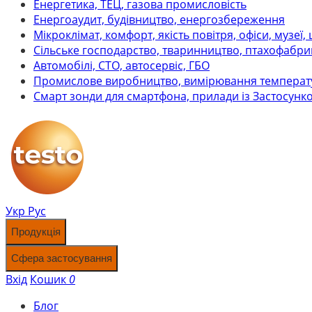
Енергетика, ТЕЦ, газова промисловість
Енергоаудит, будівництво, енергозбереження
Мікроклімат, комфорт, якість повітря, офіси, музеї,
Сільське господарство, тваринництво, птахофабри
Автомобілі, СТО, автосервіс, ГБО
Промислове виробництво, вимірювання температ
Смарт зонди для смартфона, прилади із Застосунк
Укр
Рус
Продукція
Сфера застосування
Вхід
Кошик
0
Блог