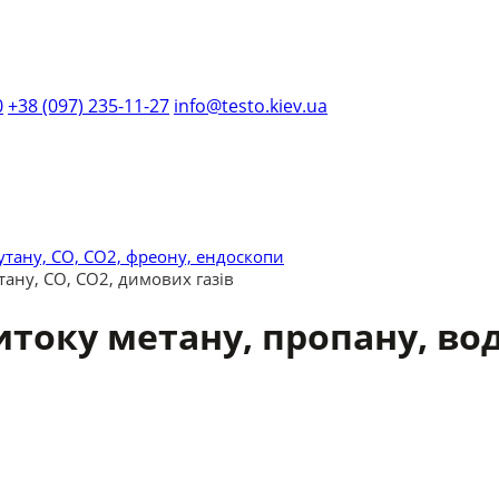
0
+38 (097) 235-11-27
info@testo.kiev.ua
утану, СО, СО2, фреону, ендоскопи
тану, CO, CO2, димових газів
току метану, пропану, вод