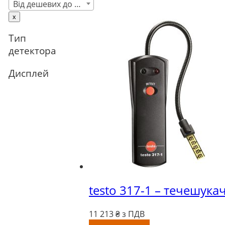
Від дешевих до дорогих
x
Тип
детектора
Дисплей
testo 317-1 – течешука
11 213
₴ з ПДВ