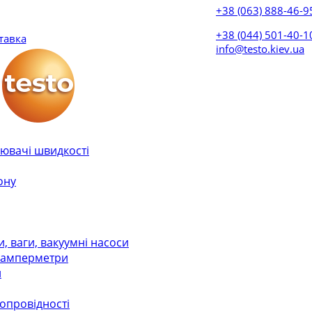
+38 (063) 888-46-9
+38 (044) 501-40-
тавка
info@testo.kiev.ua
ювачі швидкості
ону
 ваги, вакуумні насоси
, амперметри
и
лопровідності