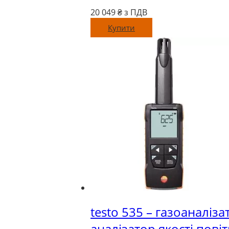
20 049
₴ з ПДВ
Купити
testo 535 – газоаналіз
аналізатор якості пові