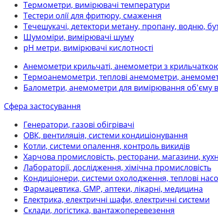
Термометри, вимірювачі температури
Тестери олії для фритюру, смаження
Течешукачі, детектори метану, пропану, водню, бу
Шумоміри, вимірювачі шуму
рН метри, вимірювачі кислотності
Анемометри крильчаті, анемометри з крильчатко
Термоанемометри, теплові анемометри, анемомет
Балометри, анемометри для вимірювання об'єму 
Сфера застосування
Генератори, газові обігрівачі
ОВК, вентиляція, системи кондиціонування
Котли, системи опалення, контроль викидів
Харчова промисловість, ресторани, магазини, кух
Лабораторії, дослідження, хімічна промисловість
Кондиціонери, системи охолодження, теплові нас
Фармацевтика, GMP, аптеки, лікарні, медицина
Електрика, електричні шафи, електричні системи
Склади, логістика, вантажоперевезення