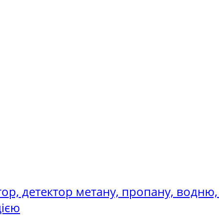
атор, детектор метану, пропану, водню,
цією