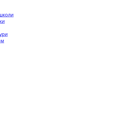
 школи
ки
ури
ом