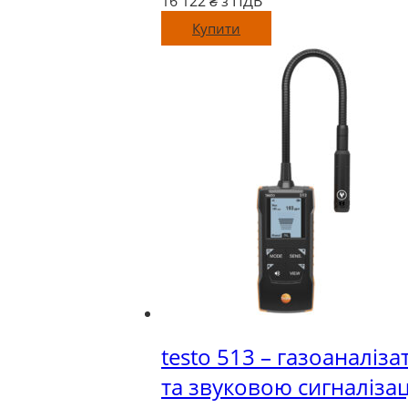
16 122
₴ з ПДВ
Купити
testo 513 – газоаналіз
та звуковою сигналіза