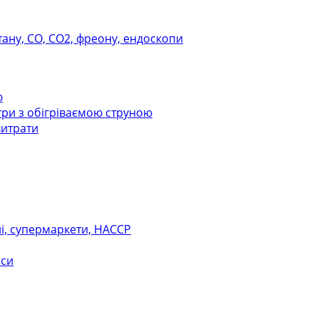
тану, СО, СО2, фреону, ендоскопи
ю
ри з обігріваємою струною
витрати
ні, супермаркети, НАССР
оси