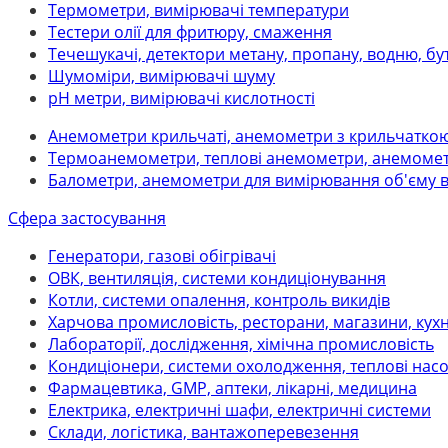
Термометри, вимірювачі температури
Тестери олії для фритюру, смаження
Течешукачі, детектори метану, пропану, водню, бу
Шумоміри, вимірювачі шуму
рН метри, вимірювачі кислотності
Анемометри крильчаті, анемометри з крильчатко
Термоанемометри, теплові анемометри, анемомет
Балометри, анемометри для вимірювання об'єму 
Сфера застосування
Генератори, газові обігрівачі
ОВК, вентиляція, системи кондиціонування
Котли, системи опалення, контроль викидів
Харчова промисловість, ресторани, магазини, кух
Лабораторії, дослідження, хімічна промисловість
Кондиціонери, системи охолодження, теплові нас
Фармацевтика, GMP, аптеки, лікарні, медицина
Електрика, електричні шафи, електричні системи
Склади, логістика, вантажоперевезення