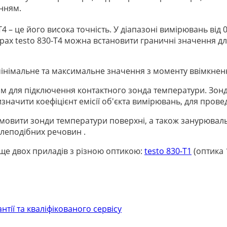
анням.
 – це його висока точність. У діапазоні вимірювань від 
рах testo 830-T4 можна встановити граничні значення д
інімальне та максимальне значення з моменту ввімкненн
мом для підключення контактного зонда температури. Зо
начити коефіцієнт емісії об'єкта вимірювань, для пров
амовити зонди температури поверхні, а також занурювал
елеподібних речовин .
 ще двох приладів з різною оптикою:
testo 830-Т1
(оптика 
нтії та кваліфікованого сервісу