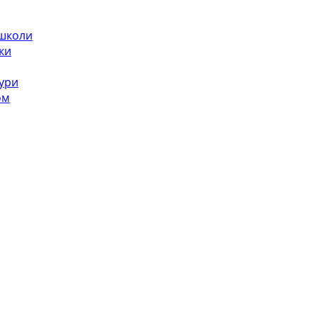
 школи
ки
ури
ом