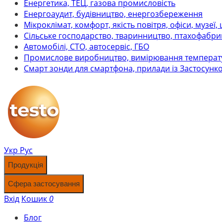
Енергетика, ТЕЦ, газова промисловість
Енергоаудит, будівництво, енергозбереження
Мікроклімат, комфорт, якість повітря, офіси, музеї,
Сільське господарство, тваринництво, птахофабри
Автомобілі, СТО, автосервіс, ГБО
Промислове виробництво, вимірювання температ
Смарт зонди для смартфона, прилади із Застосунк
Укр
Рус
Продукція
Сфера застосування
Вхід
Кошик
0
Блог