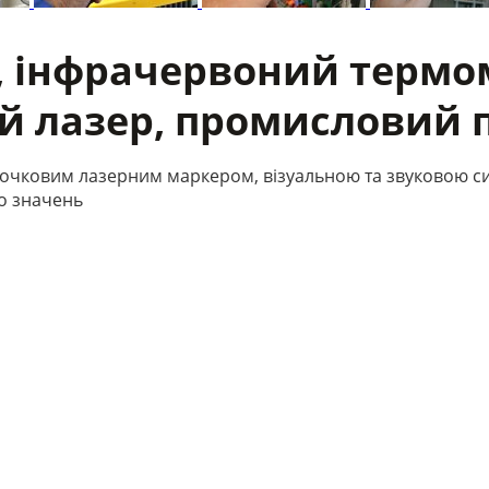
р, інфрачервоний термом
ий лазер, промисловий 
-точковим лазерним маркером, візуальною та звуковою с
о значень