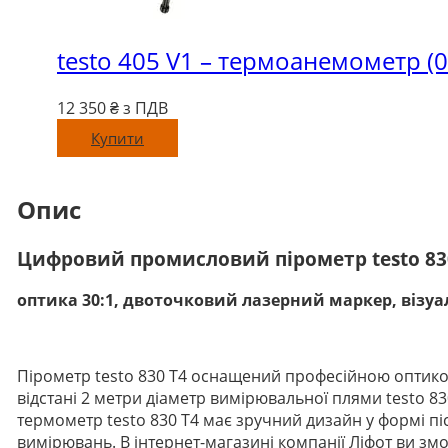
testo 405 V1 – термоанемометр (
12 350
₴ з ПДВ
Купити
Опис
Цифровий промисловий пірометр testo 83
оптика 30:1, двоточковий лазерний маркер, візуа
Пірометр testo 830 T4 оснащений професійною оптикою
відстані 2 метри діаметр вимірювальної плями testo 830
термометр testo 830 T4 має зручний дизайн у формі 
вимірювань. В інтернет-магазині компанії Ліфот ви змо