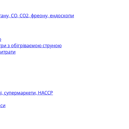
тану, СО, СО2, фреону, ендоскопи
ю
ри з обігріваємою струною
витрати
ні, супермаркети, НАССР
оси