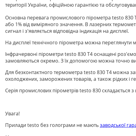
території України, офіційною гарантією та обслуговув
Основна перевага промислового пірометра testo 830 T4
або 1% від виміряного значення. В лазерних термомет
сигнал і з'являється відповідна індикація на дисплеї.
На дисплеї технічного пірометра можна переглянути м
Інфрачервоні пірометри testo 830 T4 оснащені роз'є
замовляються окремо. З їх допомогою можна точно виз
Для безконтактного термометра testo 830 T4 можна з
охолоджених, заморожених товарів, а також рідких і г
Серія промислових пірометрів testo 830 складається з
Увага!
Прилади testo без голограми не мають
заводської гара