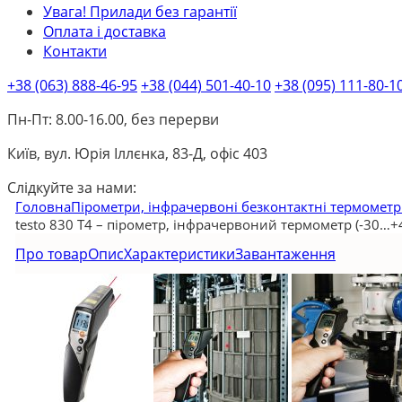
Увага! Прилади без гарантії
Оплата і доставка
Контакти
+38 (063) 888-46-95
+38 (044) 501-40-10
+38 (095) 111-80-1
Пн-Пт: 8.00-16.00, без перерви
Київ, вул. Юрія Іллєнка, 83-Д, офіс 403
Слідкуйте за нами:
Головна
Пірометри, інфрачервоні безконтактні термомет
testo 830 Т4 – пірометр, інфрачервоний термометр (-30…+
Про товар
Опис
Характеристики
Завантаження