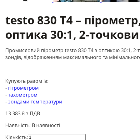
testo 830 Т4 – піромет
оптика 30:1, 2-точков
Промисловий пірометр testo 830 T4 з оптикою 30:1, 2
зондів, відображенням максимального та мінімальног
Купують разом із:
-
гігрометром
-
тахометром
-
зондами температури
13 383
₴ з ПДВ
Наявність:
В наявності
testo
Кількість: