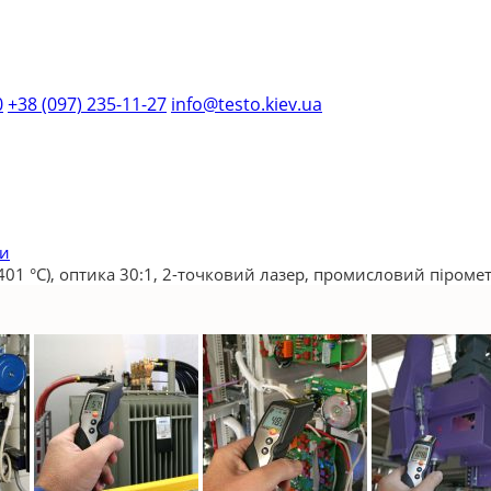
0
+38 (097) 235-11-27
info@testo.kiev.ua
ри
401 °C), оптика 30:1, 2-точковий лазер, промисловий піроме