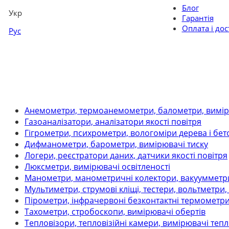
Блог
Укр
Гарантія
Оплата і дос
Рус
Анемометри, термоанемометри, балометри, вимір
Газоаналізатори, аналізатори якості повітря
Гігрометри, психрометри, вологоміри дерева і бет
Дифманометри, барометри, вимірювачі тиску
Логери, реєстратори даних, датчики якості повітря
Люксметри, вимірювачі освітленості
Манометри, манометричні колектори, вакуумметри,
Мультиметри, струмові кліщі, тестери, вольтметри
Пірометри, інфрачервоні безконтактні термометр
Тахометри, стробоскопи, вимірювачі обертів
Тепловізори, тепловізійні камери, вимірювачі теп