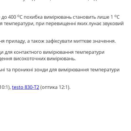
о
о
0 до 400
С
похибка вимірювань становить лише 1
С
ля температури, при перевищенні яких лунає звуковий
я приладу, а також зафіксувати миттєве значення.
нди для контактного вимірювання температури
едення високоточних вимірювань.
ьні та проникні зонди для вимірювання температури
10:1),
testo 830-Т2
(оптика 12:1).