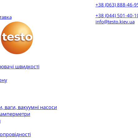
+38 (063) 888-46-9
+38 (044) 501-40-
тавка
info@testo.kiev.ua
ювачі швидкості
ону
 ваги, вакуумні насоси
, амперметри
и
лопровідності