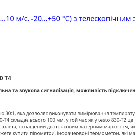
0…10 м/с, -20…+50 °С) з телескопічним
0 T4
льна та звукова сигналізація, можливість підключен
 30:1, яка дозволяє виконувати вимірювання температури
-T4 складає всього 100 мм, у той час як у testo 830-T2 це
пістолета, оснащений двоточковим лазерним маркером, 
жете купити пірометри, інфрачервоні термометри, які мают