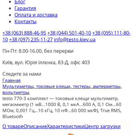
Блог
Гарантия
Оплата и доставка
Контакты
+38 (063) 888-46-95
+38 (044) 501-40-10
+38 (095) 111-80-
10
+38 (097) 235-11-27
info@testo.kiev.ua
Пн-Пт: 8.00-16.00, без перерви
Київ, вул. Юрія Іллєнка, 83-Д, офіс 403
Следите за нами
Главная
Мультиметры, токовые клещи, тестеры, амперметры,
вольтметры
testo 770-3 комплект — токовые клещи мультиметр,
мегаомметр (1 мВ…1000 В, 0,1 мкА…600 A, 0,1 Ом…60
МОм, 0,001 Гц…10 кГц, 10 нФ…60 000 мкФ), True RMS,
Bluetooth
О товаре
Описание
Характеристики
Центр загрузки