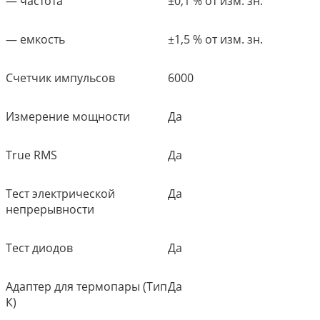
— частота
±0,1 % от изм. зн.
— емкость
±1,5 % от изм. зн.
Счетчик импульсов
6000
Измерение мощности
Да
True RMS
Да
Тест электрической
Да
непрерывности
Тест диодов
Да
Адаптер для термопары (Тип
Да
К)