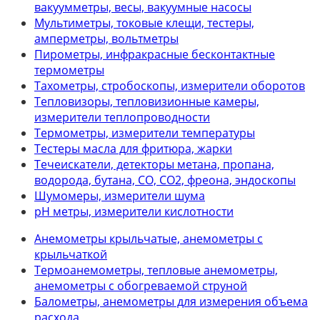
вакуумметры, весы, вакуумные насосы
Мультиметры, токовые клещи, тестеры,
амперметры, вольтметры
Пирометры, инфракрасные бесконтактные
термометры
Тахометры, стробоскопы, измерители оборотов
Тепловизоры, тепловизионные камеры,
измерители теплопроводности
Термометры, измерители температуры
Тестеры масла для фритюра, жарки
Течеискатели, детекторы метана, пропана,
водорода, бутана, СО, СО2, фреона, эндоскопы
Шумомеры, измерители шума
рН метры, измерители кислотности
Анемометры крыльчатые, анемометры с
крыльчаткой
Термоанемометры, тепловые анемометры,
анемометры с обогреваемой струной
Балометры, анемометры для измерения объема
расхода