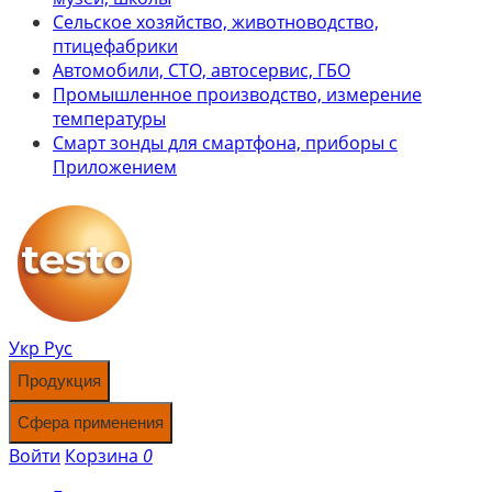
Сельское хозяйство, животноводство,
птицефабрики
Автомобили, СТО, автосервис, ГБО
Промышленное производство, измерение
температуры
Смарт зонды для смартфона, приборы с
Приложением
Укр
Рус
Продукция
Сфера применения
Войти
Корзина
0