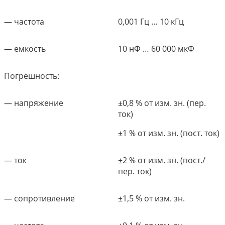
— частота
0,001 Гц … 10 кГц
— емкость
10 нФ … 60 000 мкФ
Погрешность:
— напряжение
±0,8 % от изм. зн.
(пер.
ток)
±1 % от изм. зн.
(пост. ток)
— ток
±2 % от изм. зн.
(
пост./
пер. ток
)
— сопротивление
±1,5 % от изм. зн.