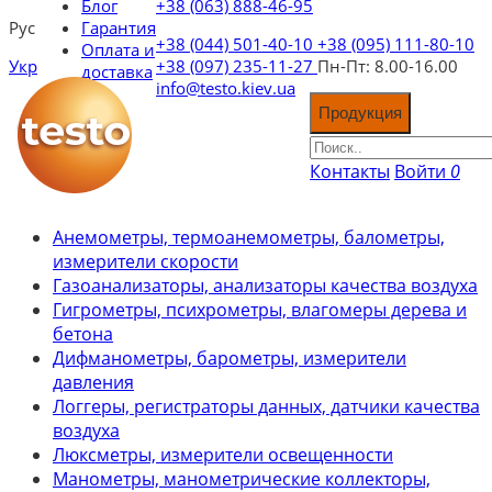
Блог
+38 (063) 888-46-95
Рус
Гарантия
+38 (044) 501-40-10
+38 (095) 111-80-10
Оплата и
Укр
+38 (097) 235-11-27
Пн-Пт: 8.00-16.00
доставка
info@testo.kiev.ua
Продукция
Контакты
Войти
0
Анемометры, термоанемометры, балометры,
измерители скорости
Газоанализаторы, анализаторы качества воздуха
Гигрометры, психрометры, влагомеры дерева и
бетона
Дифманометры, барометры, измерители
давления
Логгеры, регистраторы данных, датчики качества
воздуха
Люксметры, измерители освещенности
Манометры, манометрические коллекторы,