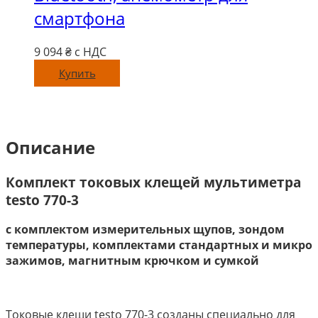
True
смартфона
RMS,
Bluetooth
9 094
₴ с НДС
Купить
Описание
Комплект токовых клещей мультиметра
testo 770-3
с комплектом измерительных щупов, зондом
температуры, комплектами стандартных и микро
зажимов, магнитным крючком и сумкой
Токовые клещи testo 770-3 созданы специально для