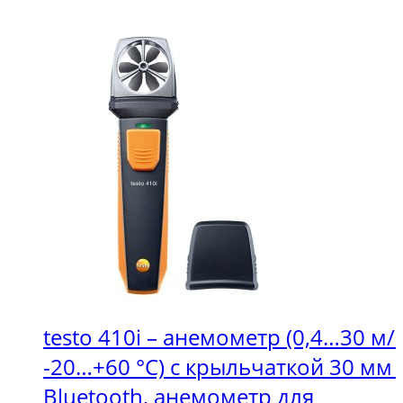
токовые
клещи
мультиметр,
мегаомметр
(1
мВ...1000
В,
0,1
мкА...600
A,
0,1
Ом...60
МОм,
0,001
Гц...10
кГц,
10
testo 410i – анемометр (0,4…30 м/с
нФ...60
-20…+60 °C) с крыльчаткой 30 мм 
000
мкФ),
Bluetooth, анемометр для