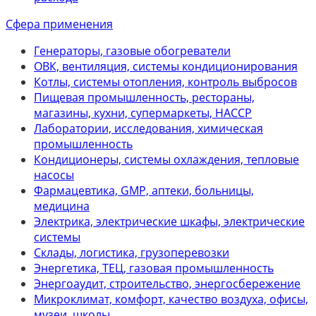
Сфера применения
Генераторы, газовые обогреватели
ОВК, вентиляция, системы кондиционирования
Котлы, системы отопления, контроль выбросов
Пищевая промышленность, рестораны,
магазины, кухни, супермаркеты, НАССР
Лаборатории, исследования, химическая
промышленность
Кондиционеры, системы охлаждения, тепловые
насосы
Фармацевтика, GMP, аптеки, больницы,
медицина
Электрика, электрические шкафы, электрические
системы
Склады, логистика, грузоперевозки
Энергетика, ТЕЦ, газовая промышленность
Энергоаудит, строительство, энергосбережение
Микроклимат, комфорт, качество воздуха, офисы,
музеи, школы