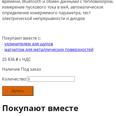
времени, Bluetooth и обмен данными с тепловизором,
измерение пускового тока в мкА, автоматическое
определение измеряемого параметра, тест
электрической непрерывности и диодов
Покупают вместе с:
-
удлинителем для щупов
-
магнитом для металлических поверхностей
25 836
₴ с НДС
Наличие
Под заказ
Количество
Количество:
товара
testo
Купить
770-
3
Покупают вместе
комплект
-