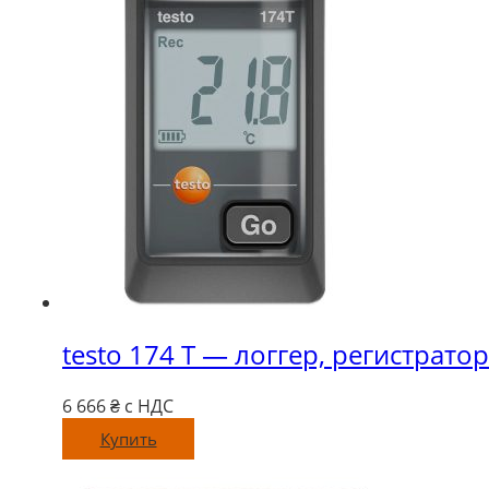
testo 174 T — логгер, регистрато
6 666
₴ с НДС
Купить