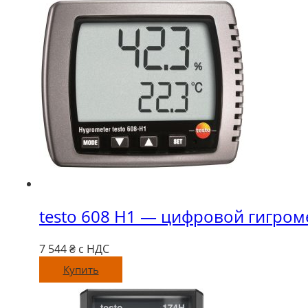
testo 608 Н1 — цифровой гигром
7 544
₴ с НДС
Купить