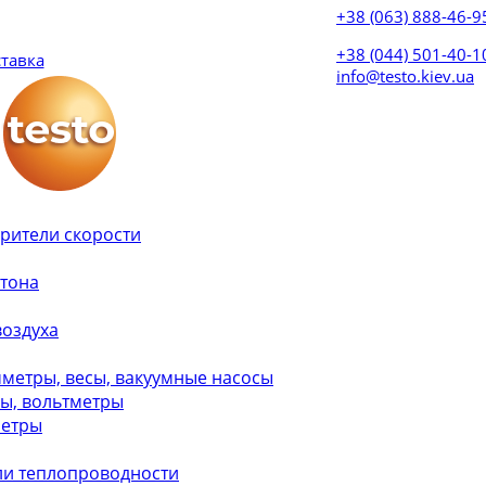
+38 (063) 888-46-9
+38 (044) 501-40-
ставка
info@testo.kiev.ua
рители скорости
етона
воздуха
метры, весы, вакуумные насосы
ры, вольтметры
метры
ли теплопроводности