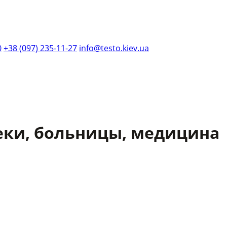
0
+38 (097) 235-11-27
info@testo.kiev.ua
еки, больницы, медицина