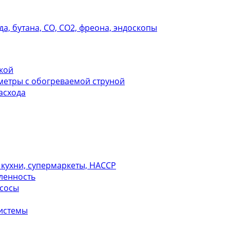
а, бутана, СО, СО2, фреона, эндоскопы
кой
етры с обогреваемой струной
асхода
кухни, супермаркеты, НАССР
ленность
асосы
системы