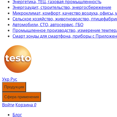
Энергетика, ТЕЦ, газовая промышленность
Энергоаудит, строительство, энергосбережение
Микроклимат, комфорт, качество воздуха, офисы, 
Сельское хозяйство, животноводство, птицефабри
Автомобили, СТО, автосервис, ГБО
Промышленное производство, измерение темпер
Смарт зонды для смартфона, приборы с Приложе
Укр
Рус
Продукция
Сфера применения
Войти
Корзина
0
Блог