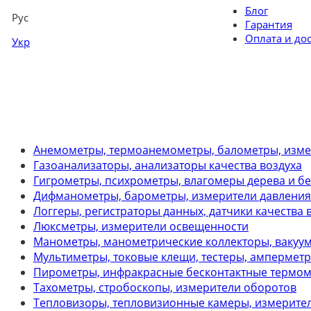
Блог
Рус
Гарантия
Оплата и до
Укр
Анемометры, термоанемометры, балометры, изме
Газоанализаторы, анализаторы качества воздуха
Гигрометры, психрометры, влагомеры дерева и б
Дифманометры, барометры, измерители давления
Логгеры, регистраторы данных, датчики качества 
Люксметры, измерители освещенности
Манометры, манометрические коллекторы, вакуум
Мультиметры, токовые клещи, тестеры, ампермет
Пирометры, инфракрасные бесконтактные термо
Тахометры, стробоскопы, измерители оборотов
Тепловизоры, тепловизионные камеры, измерите