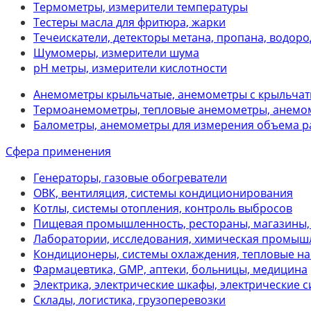
Термометры, измерители температуры
Тестеры масла для фритюра, жарки
Течеискатели, детекторы метана, пропана, водород
Шумомеры, измерители шума
рН метры, измерители кислотности
Анемометры крыльчатые, анемометры с крыльчат
Термоанемометры, тепловые анемометры, анемом
Балометры, анемометры для измерения объема р
Сфера применения
Генераторы, газовые обогреватели
ОВК, вентиляция, системы кондиционирования
Котлы, системы отопления, контроль выбросов
Пищевая промышленность, рестораны, магазины, 
Лаборатории, исследования, химическая промыш
Кондиционеры, системы охлаждения, тепловые н
Фармацевтика, GMP, аптеки, больницы, медицина
Электрика, электрические шкафы, электрические 
Склады, логистика, грузоперевозки