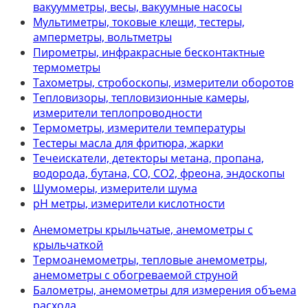
вакуумметры, весы, вакуумные насосы
Мультиметры, токовые клещи, тестеры,
амперметры, вольтметры
Пирометры, инфракрасные бесконтактные
термометры
Тахометры, стробоскопы, измерители оборотов
Тепловизоры, тепловизионные камеры,
измерители теплопроводности
Термометры, измерители температуры
Тестеры масла для фритюра, жарки
Течеискатели, детекторы метана, пропана,
водорода, бутана, СО, СО2, фреона, эндоскопы
Шумомеры, измерители шума
рН метры, измерители кислотности
Анемометры крыльчатые, анемометры с
крыльчаткой
Термоанемометры, тепловые анемометры,
анемометры с обогреваемой струной
Балометры, анемометры для измерения объема
расхода