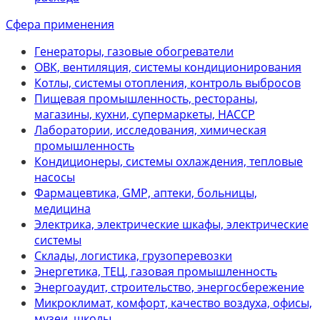
Сфера применения
Генераторы, газовые обогреватели
ОВК, вентиляция, системы кондиционирования
Котлы, системы отопления, контроль выбросов
Пищевая промышленность, рестораны,
магазины, кухни, супермаркеты, НАССР
Лаборатории, исследования, химическая
промышленность
Кондиционеры, системы охлаждения, тепловые
насосы
Фармацевтика, GMP, аптеки, больницы,
медицина
Электрика, электрические шкафы, электрические
системы
Склады, логистика, грузоперевозки
Энергетика, ТЕЦ, газовая промышленность
Энергоаудит, строительство, энергосбережение
Микроклимат, комфорт, качество воздуха, офисы,
музеи, школы