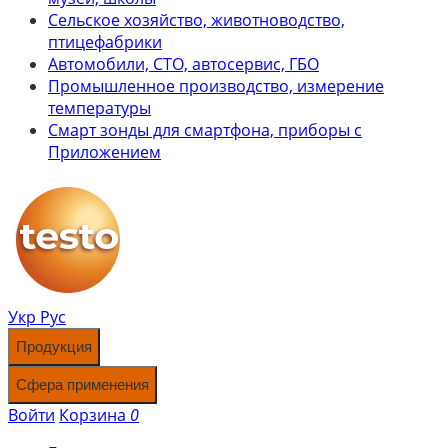
Сельское хозяйство, животноводство,
птицефабрики
Автомобили, СТО, автосервис, ГБО
Промышленное производство, измерение
температуры
Смарт зонды для смартфона, приборы с
Приложением
Укр
Рус
Продукция
Сфера применения
Войти
Корзина
0