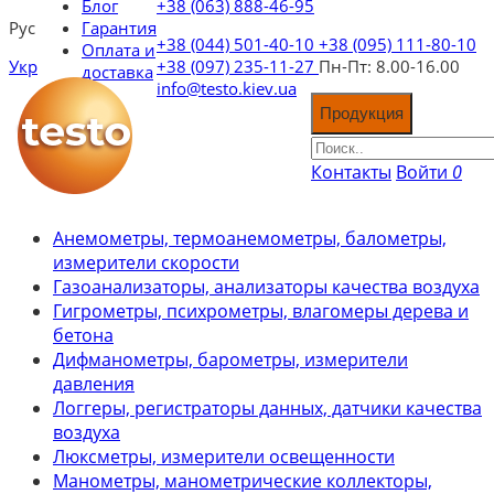
Блог
+38 (063) 888-46-95
Рус
Гарантия
+38 (044) 501-40-10
+38 (095) 111-80-10
Оплата и
Укр
+38 (097) 235-11-27
Пн-Пт: 8.00-16.00
доставка
info@testo.kiev.ua
Продукция
Контакты
Войти
0
Анемометры, термоанемометры, балометры,
измерители скорости
Газоанализаторы, анализаторы качества воздуха
Гигрометры, психрометры, влагомеры дерева и
бетона
Дифманометры, барометры, измерители
давления
Логгеры, регистраторы данных, датчики качества
воздуха
Люксметры, измерители освещенности
Манометры, манометрические коллекторы,