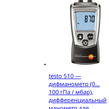
testo 510 —
дифманометр (0…
100 гПа / мбар),
дифференциальный
манометр для