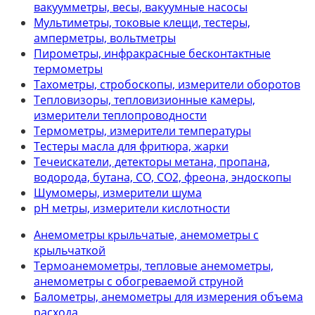
вакуумметры, весы, вакуумные насосы
Мультиметры, токовые клещи, тестеры,
амперметры, вольтметры
Пирометры, инфракрасные бесконтактные
термометры
Тахометры, стробоскопы, измерители оборотов
Тепловизоры, тепловизионные камеры,
измерители теплопроводности
Термометры, измерители температуры
Тестеры масла для фритюра, жарки
Течеискатели, детекторы метана, пропана,
водорода, бутана, СО, СО2, фреона, эндоскопы
Шумомеры, измерители шума
рН метры, измерители кислотности
Анемометры крыльчатые, анемометры с
крыльчаткой
Термоанемометры, тепловые анемометры,
анемометры с обогреваемой струной
Балометры, анемометры для измерения объема
расхода