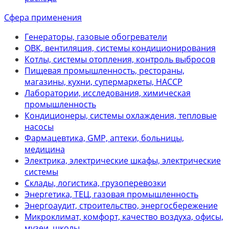
Сфера применения
Генераторы, газовые обогреватели
ОВК, вентиляция, системы кондиционирования
Котлы, системы отопления, контроль выбросов
Пищевая промышленность, рестораны,
магазины, кухни, супермаркеты, НАССР
Лаборатории, исследования, химическая
промышленность
Кондиционеры, системы охлаждения, тепловые
насосы
Фармацевтика, GMP, аптеки, больницы,
медицина
Электрика, электрические шкафы, электрические
системы
Склады, логистика, грузоперевозки
Энергетика, ТЕЦ, газовая промышленность
Энергоаудит, строительство, энергосбережение
Микроклимат, комфорт, качество воздуха, офисы,
музеи, школы