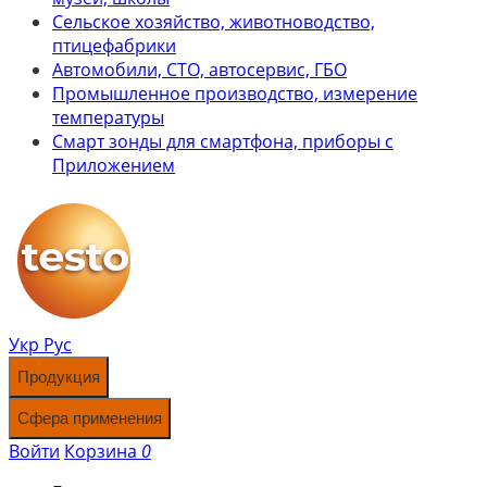
Сельское хозяйство, животноводство,
птицефабрики
Автомобили, СТО, автосервис, ГБО
Промышленное производство, измерение
температуры
Смарт зонды для смартфона, приборы с
Приложением
Укр
Рус
Продукция
Сфера применения
Войти
Корзина
0