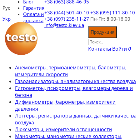
Блог
+38 (063) 888-46-95
Рус
Гарантия
+38 (044) 501-40-10
+38 (095) 111-80-10
Оплата и
Укр
+38 (097) 235-11-27
Пн-Пт: 8.00-16.00
доставка
info@testo.kiev.ua
Продукция
Контакты
Войти
0
Анемометры, термоанемометры, балометры,
измерители скорости
Газоанализаторы, анализаторы качества воздуха
Гигрометры, психрометры, влагомеры дерева и
бетона
Дифманометры, барометры, измерители
давления
Логгеры, регистраторы данных, датчики качества
воздуха
Люксметры, измерители освещенности
Манометры, манометрические коллекторы,