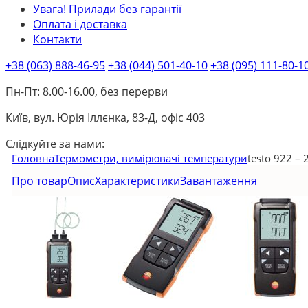
Увага! Прилади без гарантії
Оплата і доставка
Контакти
+38 (063) 888-46-95
+38 (044) 501-40-10
+38 (095) 111-80-1
Пн-Пт: 8.00-16.00, без перерви
Київ, вул. Юрія Іллєнка, 83-Д, офіс 403
Слідкуйте за нами:
Головна
Термометри, вимірювачі температури
testo 922 –
Про товар
Опис
Характеристики
Завантаження