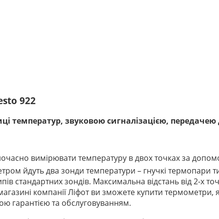
sto 922
ці температур, звуковою сигналізацією, передачею
ночасно вимірювати температуру в двох точках за допом
тром йдуть два зонди температури – гнучкі термопари ти
пів стандартних зондів. Максимальна відстань від 2-х т
азині компанії Ліфот ви зможете купити термометри, які 
ною гарантією та обслуговуванням.