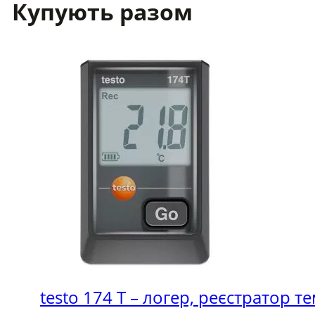
Купують разом
промисловий
термометр,
можна
підключити
2
зонди
(-50...+1000
°C)
кількість
testo 174 T – логер, реєстратор т