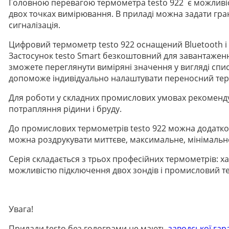
Головною перевагою термометра testo 922 є можливіс
двох точках вимірювання. В приладі можна задати гр
сигналізація.
Цифровий термометр testo 922 оснащений Bluetooth і 
Застосунок testo Smart безкоштовний для завантаження
зможете переглянути виміряні значення у вигляді списк
допоможе індивідуально налаштувати переносний тер
Для роботи у складних промислових умовах рекомендує
потрапляння рідини і бруду.
До промислових термометрів testo 922 можна додатко
можна роздрукувати миттєве, максимальне, мінімальне
Серія складається з трьох професійних термометрів:
можливістю підключення двох зондів і промисловий 
Увага!
Прилади testo без голограми не мають
заводської гара