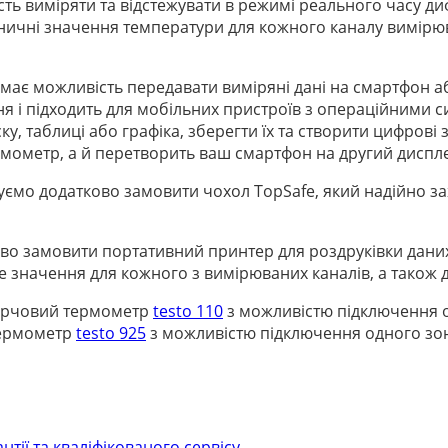
ть виміряти та відстежувати в режимі реального часу д
аничні значення температури для кожного каналу вимірю
має можливість передавати виміряні дані на смартфон аб
 і підходить для мобільних пристроїв з операційними си
у, таблиці або графіка, зберегти їх та створити цифрові 
мометр, а й перетворить ваш смартфон на другий диспл
мо додатково замовити чохол TopSafe, який надійно захи
во замовити портативний принтер для роздруківки дани
 значення для кожного з вимірюваних каналів, а також 
 харчовий термометр
testo 110
з можливістю підключення од
термометр
testo 925
з можливістю підключення одного зо
нтії та кваліфікованого сервісу