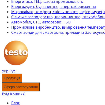
Енергетика, ТЕЦ, газова промисловість
Енергоаудит, будівництво, енергозбереження
Мікроклімат, комфорт, якість повітря, офіси, музеї,
Сільське господарство, тваринництво, птахофабри
Автомобілі, СТО, автосервіс, ГБО
Промислове виробництво, вимірювання температ
Смарт зонди для смартфона, прилади із Застосунк
Укр
Рус
Продукція
Сфера застосування
Вхід
Кошик
0
Блог