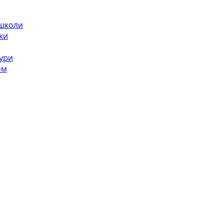
 школи
ки
ури
ом