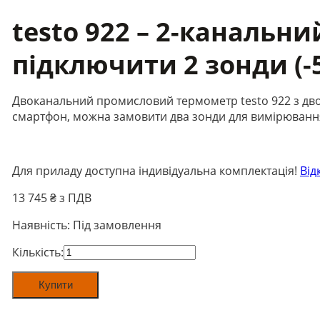
testo 922 – 2-каналь
підключити 2 зонди (-
Двоканальний промисловий термометр testo 922 з дво
смартфон, можна замовити два зонди для вимірювання 
Для приладу доступна індивідуальна комплектація!
Від
13 745
₴ з ПДВ
Наявність:
Під замовлення
testo
Кількість:
922
-
Купити
2-
канальний