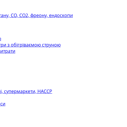
тану, СО, СО2, фреону, ендоскопи
ю
ри з обігріваємою струною
витрати
ні, супермаркети, НАССР
оси