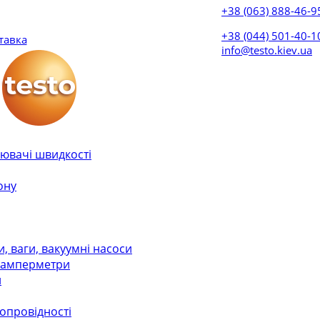
+38 (063) 888-46-9
+38 (044) 501-40-
тавка
info@testo.kiev.ua
ювачі швидкості
ону
 ваги, вакуумні насоси
, амперметри
и
лопровідності