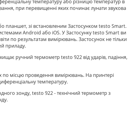
иференціальну температуру або різницю температур в
вання, при перевищенні яких починає лунати звукова
о планшет, зі встановленим Застосунком testo Smart.
стемами Android або iOS. У Застосунку testo Smart ви
звіти по результатам вимірювань. Застосунок не тільки
ей приладу.
щає ручний термометр testo 922 від ударів, падіння,
х по місцю проведення вимірювань. На принтері
диференціальну температуру.
ного зонду, testo 922 - технічний термометр з
нду.