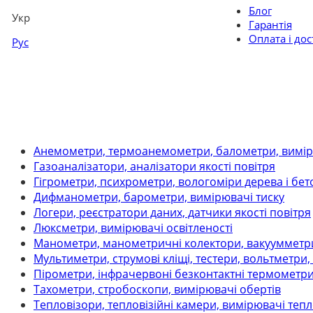
Блог
Укр
Гарантія
Оплата і дос
Рус
Анемометри, термоанемометри, балометри, вимір
Газоаналізатори, аналізатори якості повітря
Гігрометри, психрометри, вологоміри дерева і бет
Дифманометри, барометри, вимірювачі тиску
Логери, реєстратори даних, датчики якості повітря
Люксметри, вимірювачі освітленості
Манометри, манометричні колектори, вакуумметри,
Мультиметри, струмові кліщі, тестери, вольтметри
Пірометри, інфрачервоні безконтактні термометр
Тахометри, стробоскопи, вимірювачі обертів
Тепловізори, тепловізійні камери, вимірювачі теп