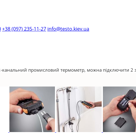
0
+38 (097) 235-11-27
info@testo.kiev.ua
 2-канальний промисловий термометр, можна підключити 2 з