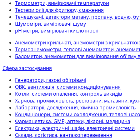
Термометри, вимірювачі температури
Тестери олії для фритюру, смаження
Течешукачі, детектори метану, пропану, водню, бу
Шумоміри, вимірювачі шуму
рН метри, вимірювачі кислотності
Анемометри крильчаті, анемометри з крильчатко
Термоанемометри, теплові анемометри, анемомет
Балометри, анемометри для вимірювання об'єму 
Сфера застосування
Генератори, газові обігрівачі
ОВК, вентиляція, системи кондиціонування
Котли, системи опалення, контроль викидів
Харчова промисловість, ресторани, магазини, кух
Лабораторії, дослідження, хімічна промисловість
Кондиціонери, системи охолодження, теплові нас
Фармацевтика, GMP, аптеки, лікарні, медицина
Електрика, електричні шафи, електричні системи
Склади, логістика, вантажоперевезення