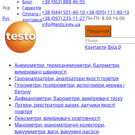
Блог
+38 (063) 888-46-95
Укр
Гарантія
+38 (044) 501-40-10
+38 (095) 111-80-10
Оплата і
Рус
+38 (097) 235-11-27
Пн-Пт: 8.00-16.00
доставка
info@testo.kiev.ua
Продукція
Контакти
Вхід
0
Анемометри, термоанемометри, балометри,
вимірювачі швидкості
Газоаналізатори, аналізатори якості повітря
Гігрометри, психрометри, вологоміри дерева і
бетону
Дифманометри, барометри, вимірювачі тиску
Логери, реєстратори даних, датчики якості
повітря
Люксметри, вимірювачі освітленості
Манометри, манометричні колектори,
вакуумметри, ваги, вакуумні насоси