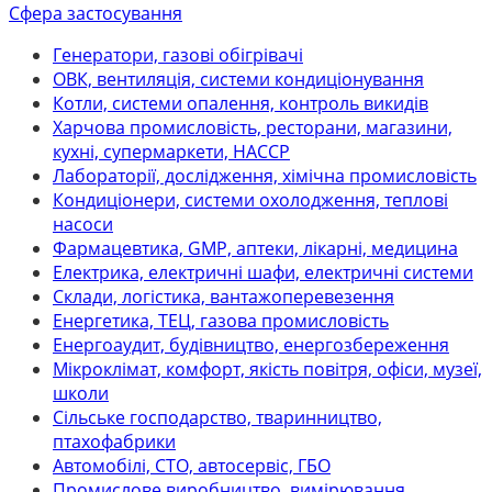
Сфера застосування
Генератори, газові обігрівачі
ОВК, вентиляція, системи кондиціонування
Котли, системи опалення, контроль викидів
Харчова промисловість, ресторани, магазини,
кухні, супермаркети, НАССР
Лабораторії, дослідження, хімічна промисловість
Кондиціонери, системи охолодження, теплові
насоси
Фармацевтика, GMP, аптеки, лікарні, медицина
Електрика, електричні шафи, електричні системи
Склади, логістика, вантажоперевезення
Енергетика, ТЕЦ, газова промисловість
Енергоаудит, будівництво, енергозбереження
Мікроклімат, комфорт, якість повітря, офіси, музеї,
школи
Сільське господарство, тваринництво,
птахофабрики
Автомобілі, СТО, автосервіс, ГБО
Промислове виробництво, вимірювання