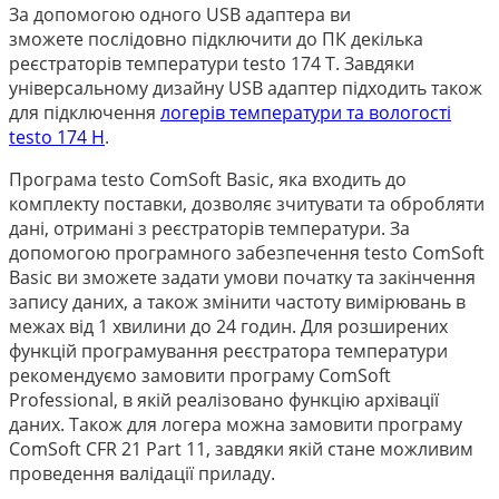
За допомогою одного
USB
адаптера
ви
зможете
послідовно
підключити до ПК декілька
реєстраторів температури
testo
174
Т.
Завдяки
універсальному дизайну USB адаптер підходить також
для підключення
логерів температури та вологості
testo 174 Н
.
Програма testo ComSoft Basic, яка входить до
комплекту поставки, дозволяє зчитувати та обробляти
дані, отримані з реєстраторів температури. За
допомогою програмного забезпечення testo ComSoft
Basic ви зможете задати умови початку та закінчення
запису даних, а також змінити частоту вимірювань в
межах від 1 хвилини до 24 годин. Для розширених
функцій програмування реєстратора температури
рекомендуємо замовити програму ComSoft
Professional, в якій реалізовано функцію архівації
даних. Також для логера можна замовити програму
ComSoft CFR 21 Part 11, завдяки якій стане можливим
проведення валідації приладу.