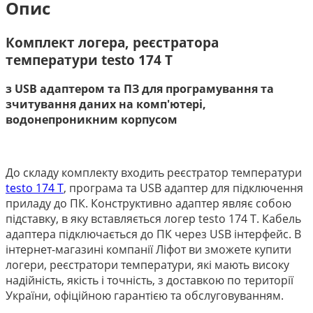
Опис
Комплект логера, реєстратора
температури testo 174 Т
з USB адаптером та ПЗ для програмування та
зчитування даних на комп'ютері,
водонепроникним корпусом
До складу комплекту входить реєстратор температури
testo 174 Т
, програма та USB адаптер для підключення
приладу до ПК.
Конструктивно
адаптер
являє собою
підставку,
в
яку вставляється
логер
testo
174 T.
Кабель
адаптера
підключається до ПК
через
USB
інтерфейс. В
інтернет-магазині компанії Ліфот ви зможете купити
логери, реєстратори температури, які мають високу
надійність, якість і точність, з доставкою по території
України, офіційною гарантією та обслуговуванням.