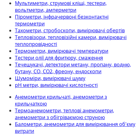
Мультиметри, струмові кліщі, тестери,
вольтметри, амперметри
Пірометри, інфрачервоні безконтактні
термометри
Тахометри, стробоскопи, вимірювачі обертів
Тепловізори, тепловізійні камери, вимірювачі
теплопровідності
Термометри, вимірювачі температури
Тестери олії для фритюру, смаження
Течешукачі, детектори метану, пропану, водню,
бутану, СО, СО2, фреону, ендоскопи
Шумоміри, вимірювачі шуму
рН метри, вимірювачі кислотності
Анемометри крильчаті, анемометри з
крильчаткою
Термоанемометри, теплові анемометри,
анемометри з обігріваємою струною
Балометри, анемометри для вимірювання об'єму
витрати