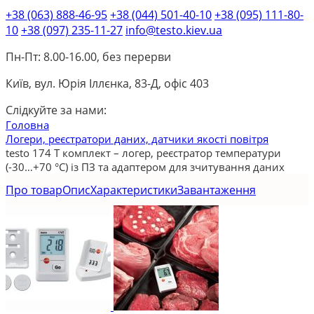
+38 (063) 888-46-95
+38 (044) 501-40-10
+38 (095) 111-80-
10
+38 (097) 235-11-27
info@testo.kiev.ua
Пн-Пт: 8.00-16.00, без перерви
Київ, вул. Юрія Іллєнка, 83-Д, офіс 403
Слідкуйте за нами:
Головна
Логери, реєстратори даних, датчики якості повітря
testo 174 T комплект – логер, реєстратор температури
(-30…+70 °C) із ПЗ та адаптером для зчитування даних
Про товар
Опис
Характеристики
Завантаження