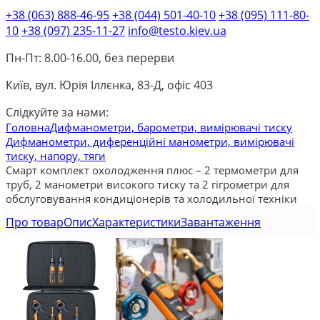
+38 (063) 888-46-95
+38 (044) 501-40-10
+38 (095) 111-80-
10
+38 (097) 235-11-27
info@testo.kiev.ua
Пн-Пт: 8.00-16.00, без перерви
Київ, вул. Юрія Іллєнка, 83-Д, офіс 403
Слідкуйте за нами:
Головна
Дифманометри, барометри, вимірювачі тиску
Дифманометри, диференційні манометри, вимірювачі
тиску, напору, тяги
Смарт комплект охолодження плюс – 2 термометри для
труб, 2 манометри високого тиску та 2 гігрометри для
обслуговування кондиціонерів та холодильної техніки
Про товар
Опис
Характеристики
Завантаження