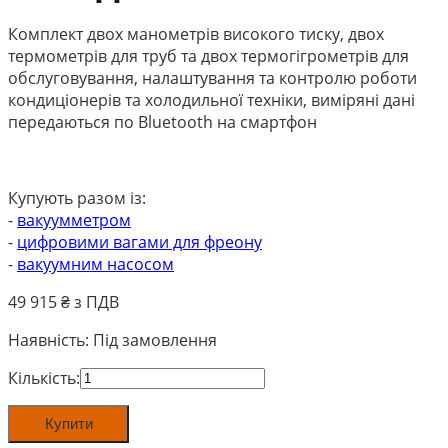
Комплект двох манометрів високого тиску, двох
термометрів для труб та двох термогігрометрів для
обслуговування, налаштування та контролю роботи
кондиціонерів та холодильної техніки, виміряні дані
передаються по Bluetooth на смартфон
Купують разом із:
-
вакуумметром
-
цифровими вагами для фреону
-
вакуумним насосом
49 915
₴ з ПДВ
Наявність:
Під замовлення
Смарт
Кількість:
комплект
охолодження
Купити
плюс