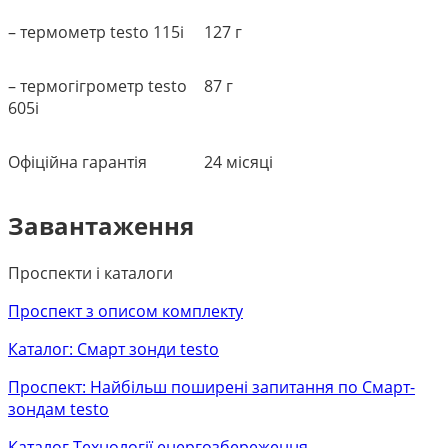
– термометр testo 115i
127 г
– термогігрометр testo
87 г
605i
Офіційна гарантія
24 місяці
Завантаження
Проспекти і каталоги
Проспект з описом комплекту
Каталог: Смарт зонди testo
Проспект: Найбільш поширені запитання по Смарт-
зондам testo
Каталог Технології енергозбереження