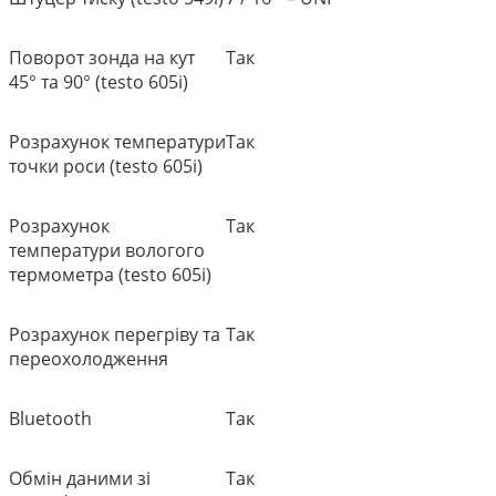
Поворот зонда на кут
Так
45
°
та 90
°
(testo 605i)
Розрахунок температури
Так
точки роси (testo 605i)
Розрахунок
Так
температури вологого
термометра (testo 605i)
Розрахунок перегріву та
Так
переохолодження
Bluetooth
Так
Обмін даними зі
Так