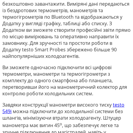
безкоштовно завантажити. Виміряні дані передаються
із бездротових термометрів, манометрів та
термогігрометрів по Bluetooth та відображаються у
Додатку у вигляді графіку, таблиці або списку. З
Додатком ви зможете створити професійні звіти прямо
по місцю вимірювань та оперативно направити їх
замовнику. Для зручності та простоти роботи в
Додатку testo Smart Probes збережено більше 90
найпопулярніших холодоагентів.
Ви зможете одночасно підключити всі цифрові
термометри, манометри та термогігрометри з
комплекту до одного смартфона або планшета,
перетворивши його на манометричний колектор для
контролю роботи холодильних систем.
Завдяки конструкції манометри високого тиску
testo
549i
можна підключити до холодильної системи без
шлангів, мінімізуючи втрати холодоагенту. Штуцер
о
манометра має вигин 45
, що забезпечує легке та
зручне підключення до магістралей, навіть у