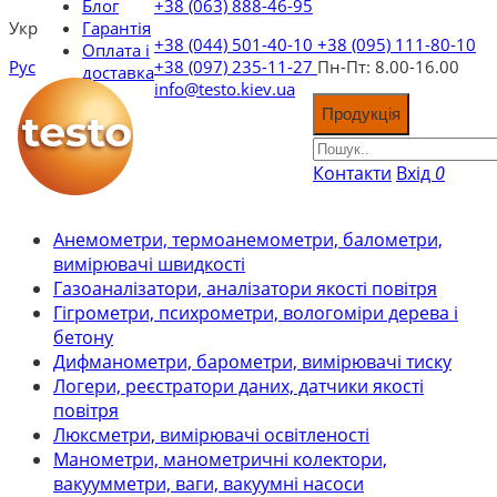
Блог
+38 (063) 888-46-95
Укр
Гарантія
+38 (044) 501-40-10
+38 (095) 111-80-10
Оплата і
Рус
+38 (097) 235-11-27
Пн-Пт: 8.00-16.00
доставка
info@testo.kiev.ua
Продукція
Контакти
Вхід
0
Анемометри, термоанемометри, балометри,
вимірювачі швидкості
Газоаналізатори, аналізатори якості повітря
Гігрометри, психрометри, вологоміри дерева і
бетону
Дифманометри, барометри, вимірювачі тиску
Логери, реєстратори даних, датчики якості
повітря
Люксметри, вимірювачі освітленості
Манометри, манометричні колектори,
вакуумметри, ваги, вакуумні насоси