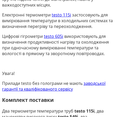
важкодоступних місцях.
Електронні термометри
testo 115i
застосовують для
вимірювання температури в холодильних системах та
визначення перегріву та переохолодження.
Цифрові гігрометри
testo 605i
використовують для
визначення продуктивності нагріву та охолодження
при одночасному вимірюванні температури та
вологості в прямому та зворотному повітроводах.
Увага!
Прилади testo без голограми не мають
заводської
гарантії та кваліфікованого сервісу
Комплект поставки
Два термометри температури труб
testo 115i
, два
манометри високого тиску
testo 549i
, два