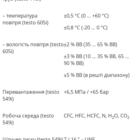
– температура
±0,5 °C (0 … +60 °C)
повітря (testo 605i)
±0,8 °C (-20 … 0 °C)
– вологість повітря (testo
±2 % ВВ (35 … 65 % ВВ)
605i)
±3 % ВВ (10 … 35 % ВВ, 65 …
90 % ВВ)
±5 % ВВ (в решті діапазону)
Перевантаження (testo
+6,5 МПа / +65 бар
549i)
Робоча середа (testo
CFC, HFC, HCFC, N, H
O, CO
2
2
549i)
Штуцер тиску (testo 549i)
7 / 16 ” – UNF