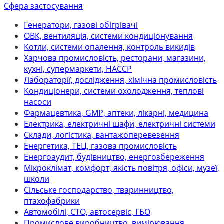
Сфера застосування
Генератори, газові обігрівачі
ОВК, вентиляція, системи кондиціонування
Котли, системи опалення, контроль викидів
Харчова промисловість, ресторани, магазини,
кухні, супермаркети, НАССР
Лабораторії, дослідження, хімічна промисловість
Кондиціонери, системи охолодження, теплові
насоси
Фармацевтика, GMP, аптеки, лікарні, медицина
Електрика, електричні шафи, електричні системи
Склади, логістика, вантажоперевезення
Енергетика, ТЕЦ, газова промисловість
Енергоаудит, будівництво, енергозбереження
Мікроклімат, комфорт, якість повітря, офіси, музеї,
школи
Сільське господарство, тваринництво,
птахофабрики
Автомобілі, СТО, автосервіс, ГБО
Промислове виробництво, вимірювання