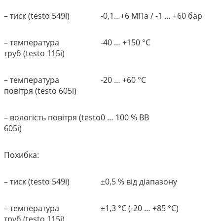
– тиск (testo 549i)
-0,1…+6 МПа / -1 … +60 бар
– температура
-40 … +150 °C
труб (testo 115i)
– температура
-20 … +60 °C
повітря (testo 605i)
– вологість повітря (testo
0 … 100 % ВВ
605i)
Похибка:
– тиск (testo 549i)
±0,5 % від діапазону
– температура
±1,3 °C (-20 … +85 °C)
труб (testo 115i)