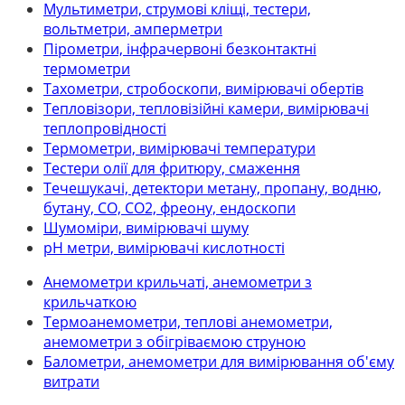
Мультиметри, струмові кліщі, тестери,
вольтметри, амперметри
Пірометри, інфрачервоні безконтактні
термометри
Тахометри, стробоскопи, вимірювачі обертів
Тепловізори, тепловізійні камери, вимірювачі
теплопровідності
Термометри, вимірювачі температури
Тестери олії для фритюру, смаження
Течешукачі, детектори метану, пропану, водню,
бутану, СО, СО2, фреону, ендоскопи
Шумоміри, вимірювачі шуму
рН метри, вимірювачі кислотності
Анемометри крильчаті, анемометри з
крильчаткою
Термоанемометри, теплові анемометри,
анемометри з обігріваємою струною
Балометри, анемометри для вимірювання об'єму
витрати