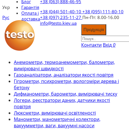
Блог
+38 (063) 888-46-95
Укр
Гарантія
+38 (044) 501-40-10
+38 (095) 111-80-10
Оплата і
Рус
+38 (097) 235-11-27
Пн-Пт: 8.00-16.00
доставка
info@testo.kiev.ua
Продукція
Контакти
Вхід
0
Анемометри, термоанемометри, балометри,
вимірювачі швидкості
Газоаналізатори, аналізатори якості повітря
Гігрометри, психрометри, вологоміри дерева і
бетону
Дифманометри, барометри, вимірювачі тиску
Логери, реєстратори даних, датчики якості
повітря
Люксметри, вимірювачі освітленості
Манометри, манометричні колектори,
вакуумметри, ваги, вакуумні насоси