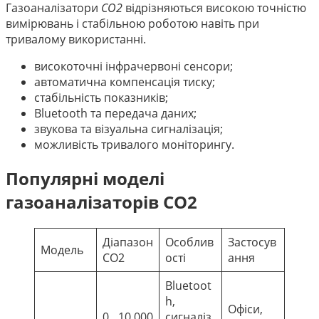
Газоаналізатори
CO2
відрізняються високою точністю
вимірювань і стабільною роботою навіть при
тривалому використанні.
високоточні інфрачервоні сенсори;
автоматична компенсація тиску;
стабільність показників;
Bluetooth та передача даних;
звукова та візуальна сигналізація;
можливість тривалого моніторингу.
Популярні моделі
газоаналізаторів CO2
Діапазон
Особлив
Застосув
Модель
CO2
ості
ання
Bluetoot
h,
Офіси,
0…10 000
сигналіз