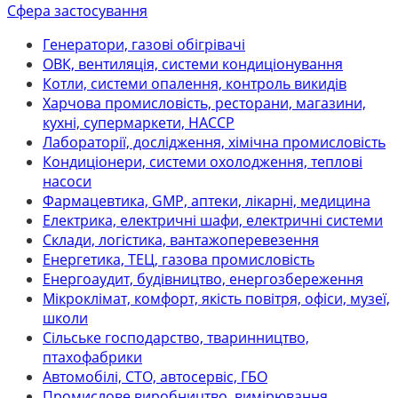
Сфера застосування
Генератори, газові обігрівачі
ОВК, вентиляція, системи кондиціонування
Котли, системи опалення, контроль викидів
Харчова промисловість, ресторани, магазини,
кухні, супермаркети, НАССР
Лабораторії, дослідження, хімічна промисловість
Кондиціонери, системи охолодження, теплові
насоси
Фармацевтика, GMP, аптеки, лікарні, медицина
Електрика, електричні шафи, електричні системи
Склади, логістика, вантажоперевезення
Енергетика, ТЕЦ, газова промисловість
Енергоаудит, будівництво, енергозбереження
Мікроклімат, комфорт, якість повітря, офіси, музеї,
школи
Сільське господарство, тваринництво,
птахофабрики
Автомобілі, СТО, автосервіс, ГБО
Промислове виробництво, вимірювання