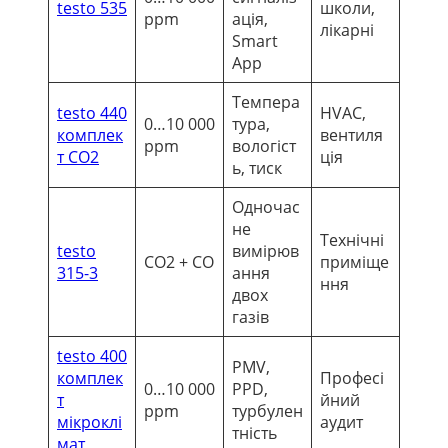
testo 535
школи,
ppm
ація,
лікарні
Smart
App
Темпера
testo 440
HVAC,
0…10 000
тура,
комплек
вентиля
ppm
вологіст
т CO2
ція
ь, тиск
Одночас
не
Технічні
testo
вимірюв
CO2 + CO
приміще
315-3
ання
ння
двох
газів
testo 400
PMV,
комплек
Професі
0…10 000
PPD,
т
йний
ppm
турбулен
мікроклі
аудит
тність
мат