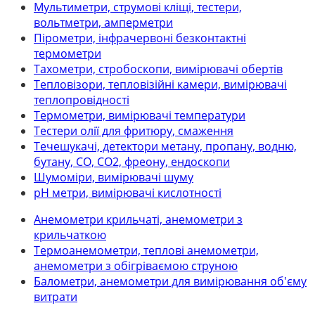
Мультиметри, струмові кліщі, тестери,
вольтметри, амперметри
Пірометри, інфрачервоні безконтактні
термометри
Тахометри, стробоскопи, вимірювачі обертів
Тепловізори, тепловізійні камери, вимірювачі
теплопровідності
Термометри, вимірювачі температури
Тестери олії для фритюру, смаження
Течешукачі, детектори метану, пропану, водню,
бутану, СО, СО2, фреону, ендоскопи
Шумоміри, вимірювачі шуму
рН метри, вимірювачі кислотності
Анемометри крильчаті, анемометри з
крильчаткою
Термоанемометри, теплові анемометри,
анемометри з обігріваємою струною
Балометри, анемометри для вимірювання об'єму
витрати