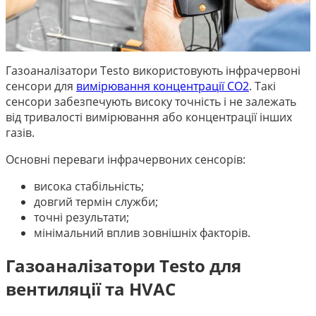
Газоаналізатори Testo використовують інфрачервоні
сенсори для
вимірювання концентрації CO2
. Такі
сенсори забезпечують високу точність і не залежать
від тривалості вимірювання або концентрації інших
газів.
Основні переваги інфрачервоних сенсорів:
висока стабільність;
довгий термін служби;
точні результати;
мінімальний вплив зовнішніх факторів.
Газоаналізатори Testo для
вентиляції та HVAC